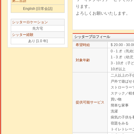
第二言語
ります。
English [日常会話]
よろしくお願いいたします。
シッターロケーション
先方宅
シッター経験
シッタープロフィール
あり [1.0 年]
希望時給
$ 20.00 - 30.0
0 - 1 才（乳
1 - 3 才（幼
対象年齢
3 - 10才（子
10才以上
二人以上の子
戸外で遊ばせ
ストローラー
スナック／軽
買い物
提供可能サービス
簡単な家事
洗濯
病気の子供を
宿題をみる
トイレトレー